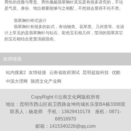
男性的优雅与尊贵。男性佩戴翡翠胸针其实是有很多讲究的，不论
是气质、身份、地位都要能够与之相配，不然就会显得不伦不类。
翡翠胸针样式设计
翡翠胸针有很多的款式，有动物类、花草类、几何类等。在设
计上常见的是翡翠胸针与钻石、彩色宝石相几何，莹润的翡翠其它
的宝石相结合更显清丽脱俗。
友情链接
站内搜索2
友情链接
云南省政府测试
昆明超旋科技
优酷
中国大理网
陕西文化产业网
CopyRight ©云南文化网版权所有
地址：昆明市西山区前卫西路金坤尚城长乐里BA栋3308室
联系人：杨老师 手机：13629410178 座机：0871-
68516970
邮箱：1415340226@qq.com